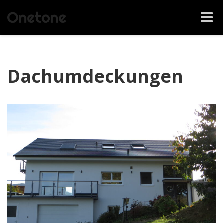
Toggle
naviga
Dachumdeckungen